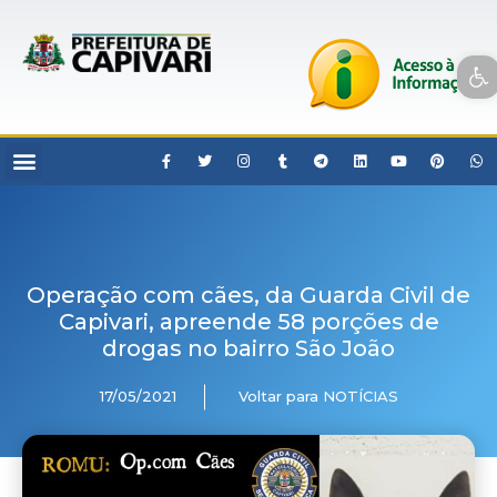
Open toolbar
Operação com cães, da Guarda Civil de
Capivari, apreende 58 porções de
drogas no bairro São João
17/05/2021
Voltar para NOTÍCIAS