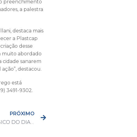
o o preenchimento
adores, a palestra
lani, destaca mais
decer a Plastcap
criação desse
ma muito abordado
da cidade sanarem
 ação”, destacou.
rego está
19) 3491-9302.
PRÓXIMO
BOLETIM EPIDEMIOLÓGICO DO DIA 11/11/2021