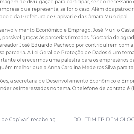
imagem de divulgação para participar, sendo necessári
empresa que representa, se for o caso. Além dos patrocin
apoio da Prefeitura de Capivari e da Câmara Municipal.
senvolvimento Econômico e Emprego, José Murilo Castel
possível graças às parcerias firmadas. “Gostaria de agra
vereador José Eduardo Pacheco por contribuírem com a 
sa parceria. A Lei Geral de Proteção de Dados é um te
ortante oferecermos uma palestra para os empresários 
guém melhor que a Anna Carolina Medeiros Silva para tal
ções, a secretaria de Desenvolvimento Econômico e Emp
ender os interessados no tema. O telefone de contato é (
Praça Central de Capivari recebe ações de podas e cortes de árvores