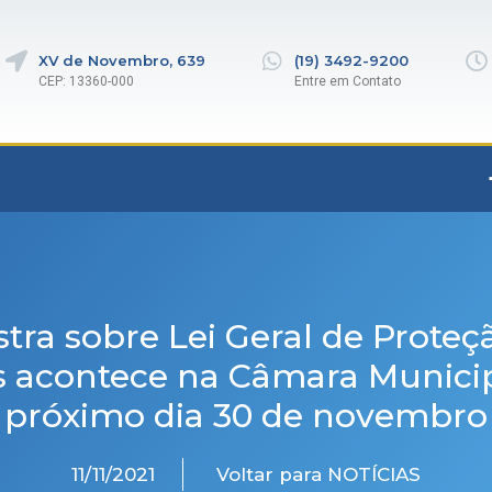
XV de Novembro, 639
(19) 3492-9200
CEP: 13360-000
Entre em Contato
stra sobre Lei Geral de Proteç
 acontece na Câmara Munici
próximo dia 30 de novembro
11/11/2021
Voltar para NOTÍCIAS