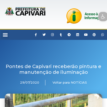
Open toolbar
Pontes de Capivari receberão pintura e
manutenção de iluminação
29/07/2020
Voltar para NOTÍCIAS