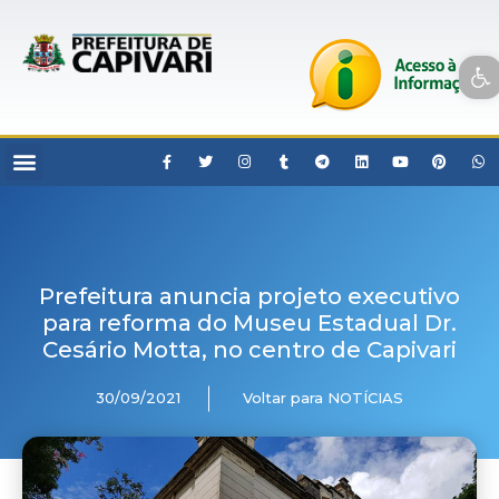
Open toolbar
Prefeitura anuncia projeto executivo
para reforma do Museu Estadual Dr.
Cesário Motta, no centro de Capivari
30/09/2021
Voltar para NOTÍCIAS