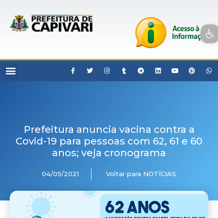
Open toolbar
Prefeitura anuncia vacina contra a
Covid-19 para pessoas com 62, 61 e 60
anos; veja cronograma
04/05/2021
Voltar para NOTÍCIAS