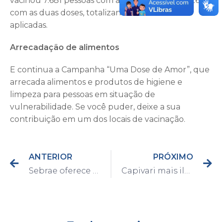
vacinou 7.681 pessoas com a primeira dose e 4.266
com as duas doses, totalizando 11.947 vacinas
aplicadas.
Arrecadação de alimentos
E continua a Campanha “Uma Dose de Amor”, que
arrecada alimentos e produtos de higiene e
limpeza para pessoas em situação de
vulnerabilidade. Se você puder, deixe a sua
contribuição em um dos locais de vacinação.
ANTERIOR
PRÓXIMO
Sebrae oferece curso gratuito “Aprimora Varejo da Moda”
Capivari mais iluminada: cerca de 150 lâmpadas e reatores trocados no último mês!