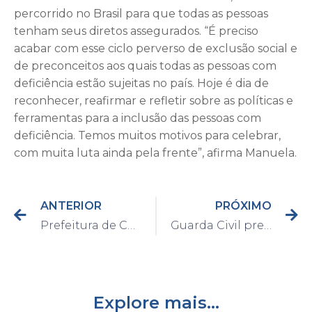
percorrido no Brasil para que todas as pessoas
tenham seus diretos assegurados. “É preciso
acabar com esse ciclo perverso de exclusão social e
de preconceitos aos quais todas as pessoas com
deficiência estão sujeitas no país. Hoje é dia de
reconhecer, reafirmar e refletir sobre as políticas e
ferramentas para a inclusão das pessoas com
deficiência. Temos muitos motivos para celebrar,
com muita luta ainda pela frente”, afirma Manuela.
ANTERIOR
PRÓXIMO
Prefeitura de Capivari constrói calçadas acessíveis em Postos de Saúde
Guarda Civil prende homem por tráfico de drogas e apreende 30 porções de crack e uma moto na Vila Cardoso
Explore mais...