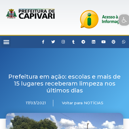
Open toolbar
Prefeitura em ação: escolas e mais de
15 lugares receberam limpeza nos
últimos dias
17/03/2021
Voltar para NOTÍCIAS