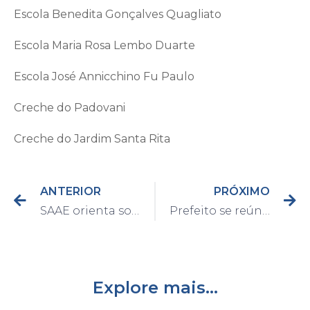
Escola Benedita Gonçalves Quagliato
Escola Maria Rosa Lembo Duarte
Escola José Annicchino Fu Paulo
Creche do Padovani
Creche do Jardim Santa Rita
ANTERIOR
PRÓXIMO
SAAE orienta sobre uso racional da água em bairros abastecidos pelo sistema Bosque dos Pinheiros
Prefeito se reúne com Sindicato Patronal para debater medidas em prol ao comércio
Explore mais...