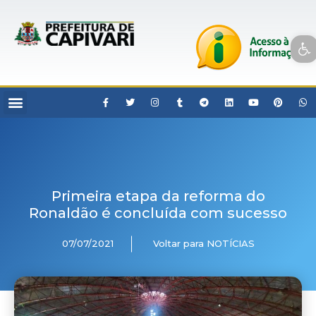
Open toolbar
Primeira etapa da reforma do
Ronaldão é concluída com sucesso
07/07/2021
Voltar para NOTÍCIAS