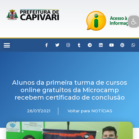
Open toolbar
Alunos da primeira turma de cursos
online gratuitos da Microcamp
recebem certificado de conclusão
26/07/2021
Voltar para NOTÍCIAS