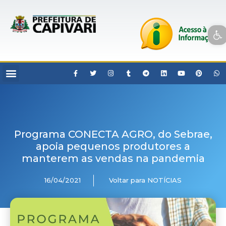
Open toolbar
Programa CONECTA AGRO, do Sebrae,
apoia pequenos produtores a
manterem as vendas na pandemia
16/04/2021
Voltar para NOTÍCIAS