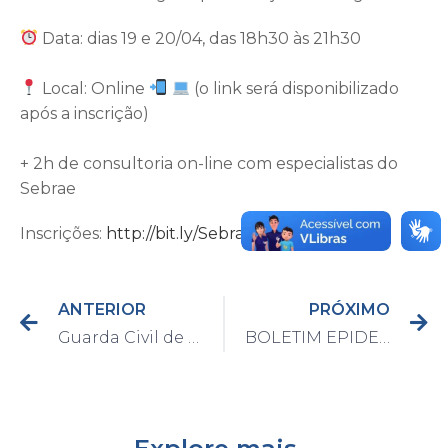
Data: dias 19 e 20/04, das 18h30 às 21h30
Local: Online
(o link será disponibilizado
após a inscrição)
+ 2h de consultoria on-line com especialistas do
Sebrae
Inscrições:
http://bit.ly/Sebrae_ConectaAgro
ANTERIOR
PRÓXIMO
Guarda Civil de Capivari impede roubo de veículo, prende dois suspeitos e apreende arma de fogo
BOLETIM EPIDEMIOLÓGICO DO DIA 16/04/2021