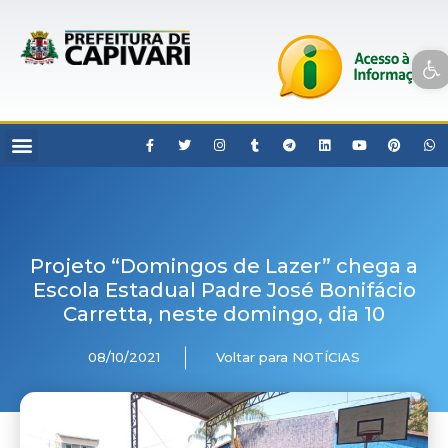
Open toolbar
Projeto “Domingos de Lazer” chega a
Escola Estadual Padre José Bonifácio
Carretta, neste domingo, dia 10
08/10/2021
Voltar para NOTÍCIAS