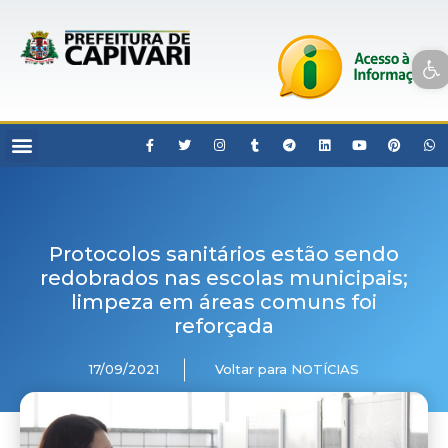
Open toolbar
Protocolos sanitários estão sendo
redobrados nas escolas municipais;
limpeza em áreas comuns foi
reforçada
17/09/2021
Voltar para NOTÍCIAS