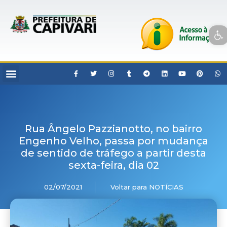
Open toolbar
Rua Ângelo Pazzianotto, no bairro
Engenho Velho, passa por mudança
de sentido de tráfego a partir desta
sexta-feira, dia 02
02/07/2021
Voltar para NOTÍCIAS