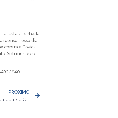
tral estará fechada
suspenso nesse dia,
a contra a Covid-
into Antunes ou o
3492-1940.
PRÓXIMO
Equipes Especializadas da Guarda Civil de Capivari aprendem 290 porções de cocaína na Morada do Sol