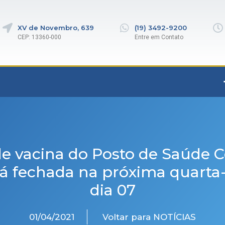
XV de Novembro, 639
(19) 3492-9200
CEP: 13360-000
Entre em Contato
de vacina do Posto de Saúde C
rá fechada na próxima quarta-f
dia 07
01/04/2021
Voltar para NOTÍCIAS