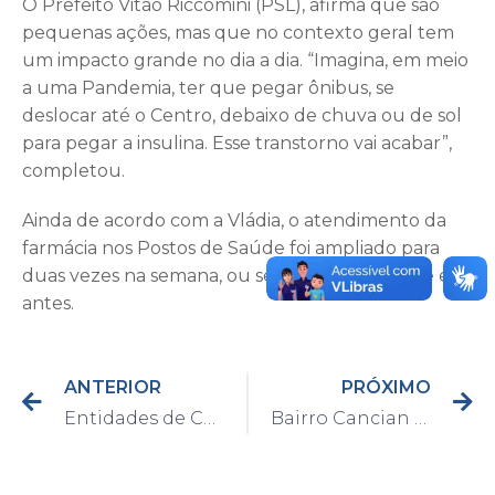
O Prefeito Vitão Riccomini (PSL), afirma que são
pequenas ações, mas que no contexto geral tem
um impacto grande no dia a dia. “Imagina, em meio
a uma Pandemia, ter que pegar ônibus, se
deslocar até o Centro, debaixo de chuva ou de sol
para pegar a insulina. Esse transtorno vai acabar”,
completou.
Ainda de acordo com a Vládia, o atendimento da
farmácia nos Postos de Saúde foi ampliado para
duas vezes na semana, ou seja, o dobro do que era
antes.
ANTERIOR
PRÓXIMO
Entidades de Capivari recebem alimentos arrecadados pela Conexão Solidária
Bairro Cancian recebe melhorias em rede de captação de água