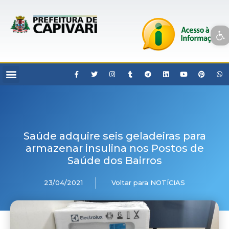
Open toolbar
Saúde adquire seis geladeiras para
armazenar insulina nos Postos de
Saúde dos Bairros
23/04/2021
Voltar para NOTÍCIAS