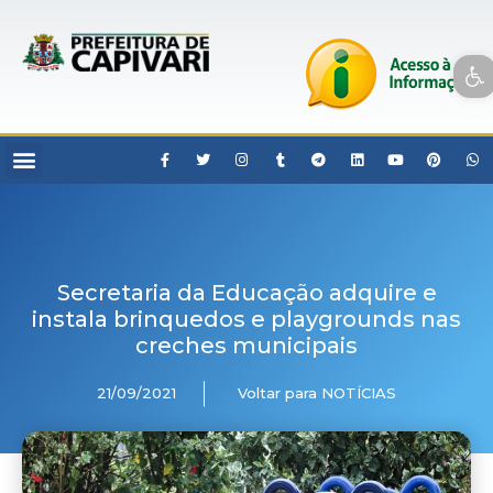
Open toolbar
Secretaria da Educação adquire e
instala brinquedos e playgrounds nas
creches municipais
21/09/2021
Voltar para NOTÍCIAS