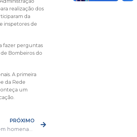
 Administração
para realização dos
rticiparam da
 e inspetores de
a fazer perguntas
o de Bombeiros do
ais. A primeira
pe da Rede
aconteça um
cação.
PRÓXIMO
Guarda Civil faz evento em homenagem aos 84 anos de corporação