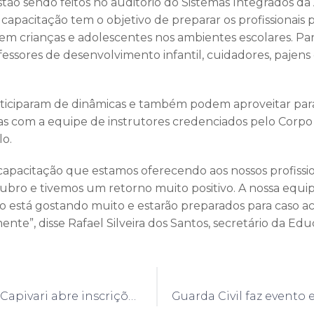
tão sendo feitos no auditório do Sistemas Integrados da
 capacitação tem o objetivo de preparar os profissionais 
 em crianças e adolescentes nos ambientes escolares. Pa
fessores de desenvolvimento infantil, cuidadores, pajens
articiparam de dinâmicas e também podem aproveitar par
as com a equipe de instrutores credenciados pelo Corp
lo.
capacitação que estamos oferecendo aos nossos profission
bro e tivemos um retorno muito positivo. A nossa equi
no está gostando muito e estarão preparados para caso 
nte”, disse Rafael Silveira dos Santos, secretário da Edu
Prefeitura de Capivari abre inscrições de curso de artesanato para familiares e cuidadores de pessoa com deficiência