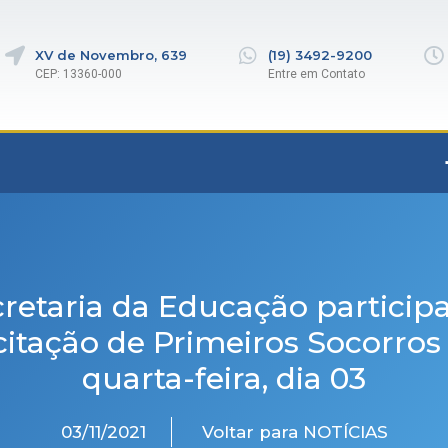
XV de Novembro, 639
(19) 3492-9200
CEP: 13360-000
Entre em Contato
retaria da Educação particip
itação de Primeiros Socorros
quarta-feira, dia 03
03/11/2021
Voltar para NOTÍCIAS