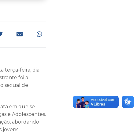
 terça-feira, dia
trante foi a
ão sexual de
data em que se
ças e Adolescentes.
cação, abordando
 jovens,