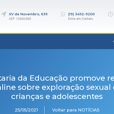
XV de Novembro, 639
(19) 3492-9200
CEP: 13360-000
Entre em Contato
taria da Educação promove r
line sobre exploração sexual
crianças e adolescentes
25/05/2021
Voltar para NOTÍCIAS