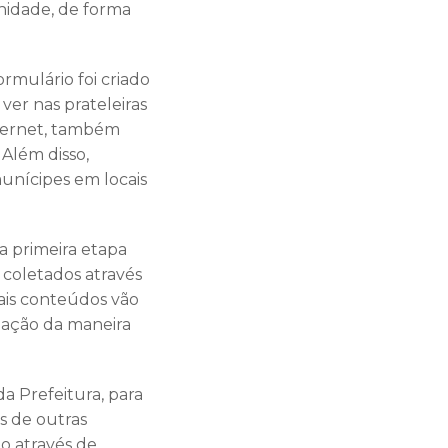
munidade, de forma
rmulário foi criado
er nas prateleiras
internet, também
Além disso,
unícipes em locais
a primeira etapa
 coletados através
ais conteúdos vão
lação da maneira
da Prefeitura, para
és de outras
do através de