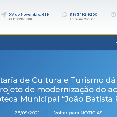
XV de Novembro, 639
(19) 3492-9200
CEP: 13360-000
Entre em Contato
taria de Cultura e Turismo dá 
rojeto de modernização do a
oteca Municipal “João Batista 
28/09/2021
Voltar para NOTÍCIAS