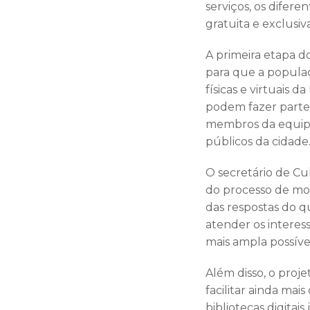
serviços, os difere
gratuita e exclusiva
A primeira etapa d
para que a populaç
físicas e virtuais
podem fazer parte 
membros da equipe
públicos da cidade
O secretário de Cu
do processo de mod
das respostas do q
atender os interes
mais ampla possíve
Além disso, o proje
facilitar ainda mais
bibliotecas digitai