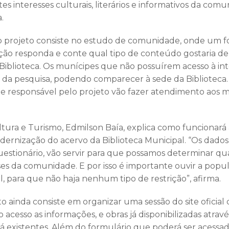
ntes interesses culturais, literários e informativos da co
.
o projeto consiste no estudo de comunidade, onde um fo
ão responda e conte qual tipo de conteúdo gostaria de v
 da Biblioteca. Os munícipes que não possuírem acesso à 
da pesquisa, podendo comparecer à sede da Biblioteca. 
 responsável pelo projeto vão fazer atendimento aos m
.
ltura e Turismo, Edmilson Baía, explica como funcionará 
ernização do acervo da Biblioteca Municipal. “Os dados
uestionário, vão servir para que possamos determinar qu
ses da comunidade. E por isso é importante ouvir a popu
l, para que não haja nenhum tipo de restrição”, afirma.
to ainda consiste em organizar uma sessão do site oficial 
 o acesso as informações, e obras já disponibilizadas atrav
s já existentes. Além do formulário que poderá ser acessa