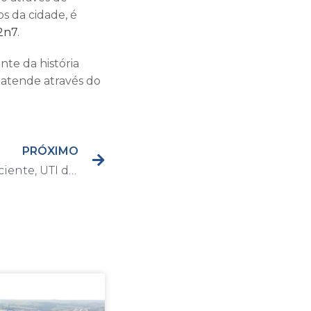
s da cidade, é
z2n7
.
nte da história
o atende através do
PRÓXIMO
Com funcionamento eficiente, UTI da Santa Casa de Capivari completa dois meses de atendimento