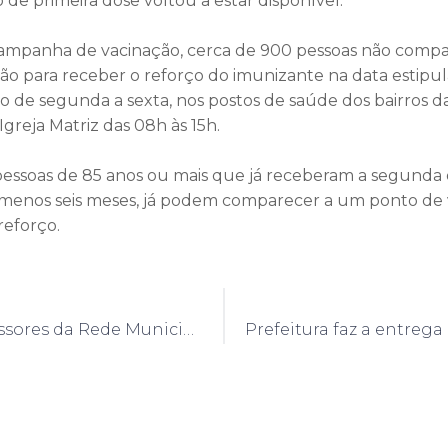
 de primeira dose voltou a estar disponível.
 campanha de vacinação, cerca de 900 pessoas não com
o para receber o reforço do imunizante na data estipul
de segunda a sexta, nos postos de saúde dos bairros das
Igreja Matriz das 08h às 15h.
pessoas de 85 anos ou mais que já receberam a segunda
 menos seis meses, já podem comparecer a um ponto de 
reforço.
Quatro professores da Rede Municipal são contemplados pelo Instituto Arcor Brasil em curso de nível Nacional