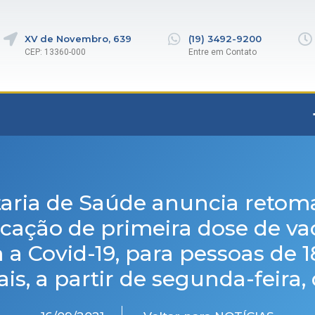
XV de Novembro, 639
(19) 3492-9200
CEP: 13360-000
Entre em Contato
taria de Saúde anuncia retom
icação de primeira dose de va
 a Covid-19, para pessoas de 
is, a partir de segunda-feira, 