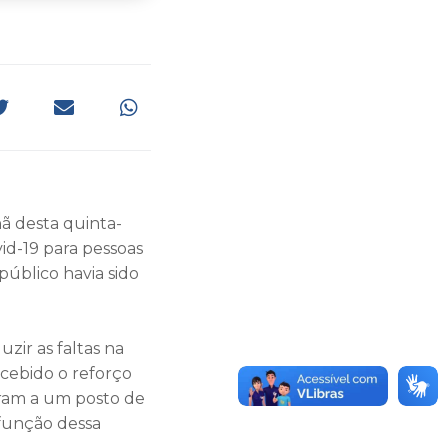
hã desta quinta-
vid-19 para pessoas
público havia sido
zir as faltas na
cebido o reforço
eram a um posto de
 função dessa