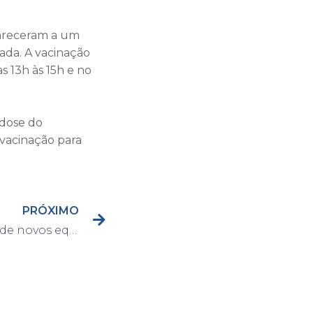
pareceram a um
ada. A vacinação
 13h às 15h e no
 dose do
vacinação para
PRÓXIMO
Prefeitura faz a entrega de novos equipamentos para a UTI da Santa Casa