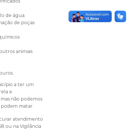
rificados
lo de água.
rmação de poças
 químicos
 outros animais
ouros.
icípio a ter um
rela e
, mas não podemos
e podem matar.
ocurar atendimento
68 ou na Vigilância