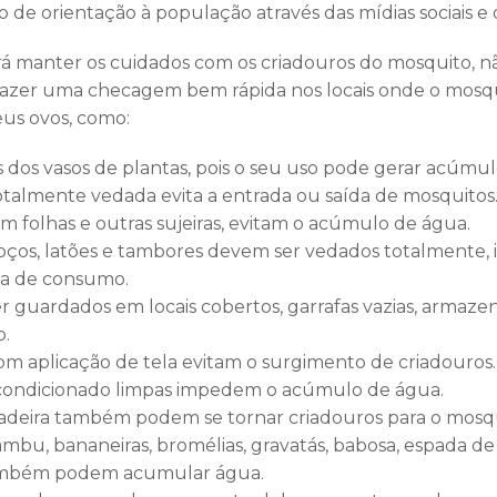
 de orientação à população através das mídias sociais e 
á manter os cuidados com os criadouros do mosquito, 
a fazer uma checagem bem rápida nos locais onde o mosq
us ovos, como:
s dos vasos de plantas, pois o seu uso pode gerar acúmu
otalmente vedada evita a entrada ou saída de mosquitos
em folhas e outras sujeiras, evitam o acúmulo de água.
poços, latões e tambores devem ser vedados totalmente, 
ua de consumo.
 guardados em locais cobertos, garrafas vazias, armaz
o.
om aplicação de tela evitam o surgimento de criadouros.
condicionado limpas impedem o acúmulo de água.
adeira também podem se tornar criadouros para o mosqu
bu, bananeiras, bromélias, gravatás, babosa, espada de 
ambém podem acumular água.