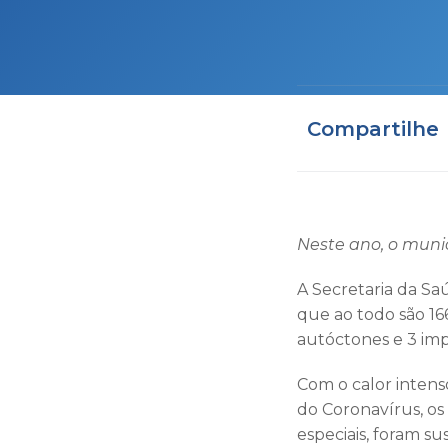
Compartilhe
Neste ano, o munic
A Secretaria da Saú
que ao todo são 16
autóctones e 3 imp
Com o calor inten
do Coronavírus, os
especiais, foram su