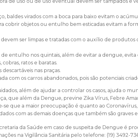
 fora de uso ou de uso eventual devem ser tampados e ve
ço, baldes virados com a boca para baixo evitam o acúmu
ra cobrir objetos ou entulho bem esticadas evitam a fo
s devem ser limpas e tratadas com o auxílio de produtos
de entulho nos quintais, além de evitar a dengue, evita
 cobras, ratos e baratas.
s descartáveis nas praças.
da com os carros abandonados, pois são potenciais criad
idados, além de ajudar a controlar os casos, ajuda o mun
nça, que além da Dengue, previne Zika Vírus, Febre Ama
-se que a maior preocupação é quanto ao Coronavírus
uidados com as demais doenças que também são graves 
ecretaria da Saúde em caso de suspeita de Dengue é pr
ações na Vigilância Sanitária pelo telefone: (19) 3492-73