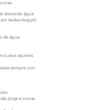
outras.
não deixando água
uito Aedes Aegypti
lo de água.
.
inclusive aqueles
enadas sempre com
ito.
são jorge e outras