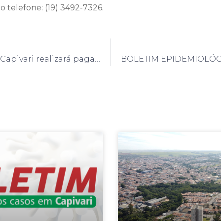
o telefone: (19) 3492-7326.
Prefeitura de Capivari realizará pagamento de 13o. salário com dez dias de antecedência