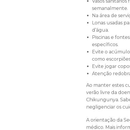
Vasos sanitários
semanalmente.
Na área de servi
Lonas usadas pa
d’água.
Piscinas e fonte
específicos.
Evite o acúmulo 
como escorpiões,
Evite jogar copo
Atenção redobra
Ao manter estes cu
verão livre da doe
Chikungunya. Sabe
negligenciar os c
A orientação da S
médico. Mais inform