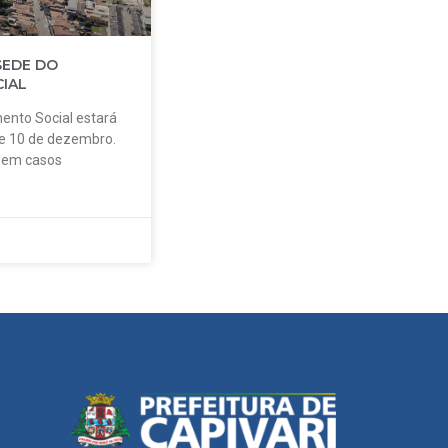
SEDE DO
IAL
ento Social estará
 e 10 de dezembro.
o em casos