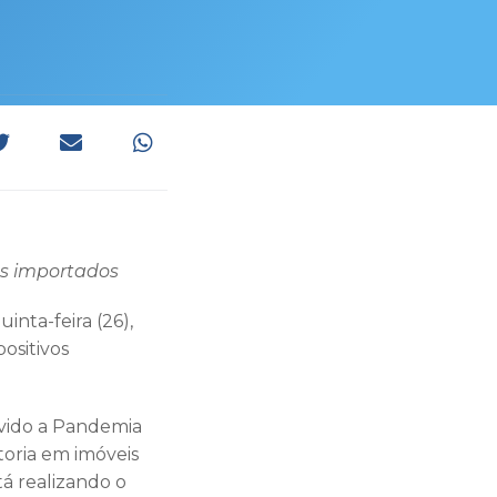
os importados
inta-feira (26),
ositivos
vido a Pandemia
toria em imóveis
tá realizando o