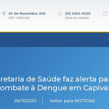
XV de Novembro, 639
(19) 3492-9200
CEP: 13360-000
Entre em Contato
retaria de Saúde faz alerta pa
combate à Dengue em Capivar
26/11/2020
Voltar para NOTÍCIAS