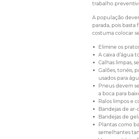
trabalho preventivo
A população dever
parada, pois bast
costuma colocar se
Elimine os prato
A caixa d’água t
Calhas limpas, s
Galões, tonéis, 
usados para ág
Pneus devem ser
a boca para baix
Ralos limpos e c
Bandejas de ar-
Bandejas de gel
Plantas como bam
semelhantes t