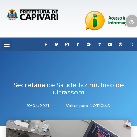
Open toolbar
Secretaria de Saúde faz mutirão de
ultrassom
19/04/2021
Voltar para NOTÍCIAS