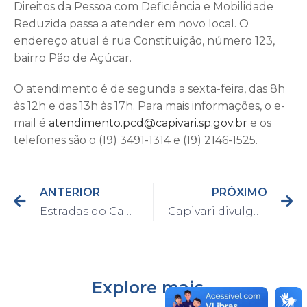
Direitos da Pessoa com Deficiência e Mobilidade
Reduzida passa a atender em novo local. O
endereço atual é rua Constituição, número 123,
bairro Pão de Açúcar.
O atendimento é de segunda a sexta-feira, das 8h
às 12h e das 13h às 17h. Para mais informações, o e-
mail é
atendimento.pcd@capivari.sp.gov.br
e os
telefones são o (19) 3491-1314 e (19) 2146-1525.
ANTERIOR
PRÓXIMO
Estradas do Cancian recebem manutenção
Capivari divulga calendário de vacinação da rede Privada e idosos com 85 ou mais
Explore mais...