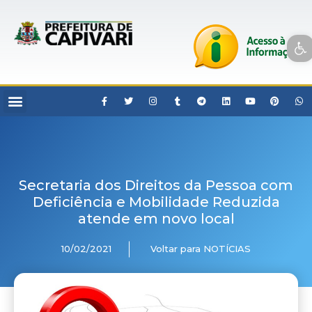
Open toolbar
Secretaria dos Direitos da Pessoa com
Deficiência e Mobilidade Reduzida
atende em novo local
10/02/2021
Voltar para NOTÍCIAS