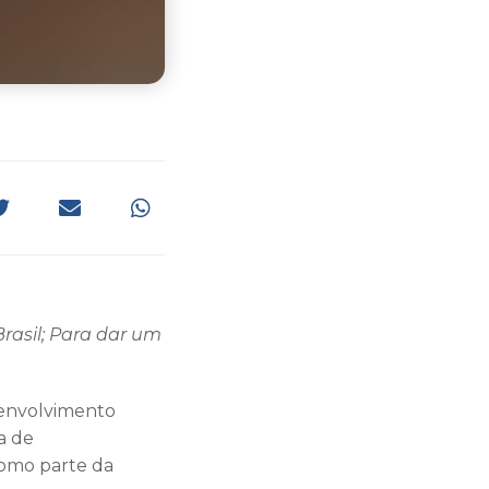
rasil; Para dar um
esenvolvimento
a de
como parte da