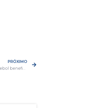
PRÓXIMO
Capivari terá jogo de futebol beneficente neste sábado, dia 28