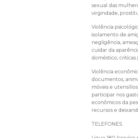
sexual das mulhere
virgindade, prostit
Violência psicológ
isolamento de amigo
negligência, ameaç
cuidar da aparência
doméstico, critica
Violência econômic
documentos, animai
móveis e utensílios
participar nos gast
econômicos da pess
recursos e deixand
TELEFONES
Ligue 180 (serviço 