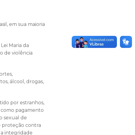
sil, em sua maioria
Lei Maria da
o de violência
ortes,
s, álcool, drogas,
ido por estranhos,
exo como pagamento
o sexual de
e proteção contra
 a integridade