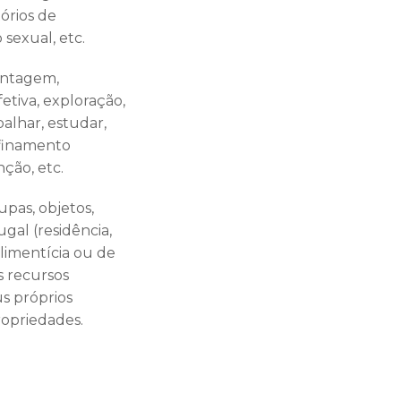
órios de
 sexual, etc.
hantagem,
etiva, exploração,
alhar, estudar,
onfinamento
ção, etc.
upas, objetos,
gal (residência,
alimentícia ou de
s recursos
us próprios
ropriedades.