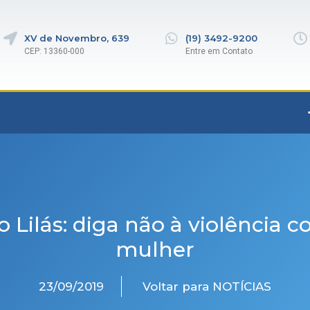
XV de Novembro, 639
(19) 3492-9200
CEP: 13360-000
Entre em Contato
 Lilás: diga não à violência c
mulher
23/09/2019
Voltar para NOTÍCIAS