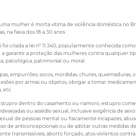
uma mulher é morta vitima de violência doméstica no Bra
, na faixa dos 18 a 30 anos.
foi criada a lei nº 11.340, popularmente conhecida como 
a garantir a proteção das mulheres contra qualquer tip
ca, psicológica, patrimonial ou moral.
Tapas, empurrões, socos, mordidas, chutes, queimaduras, c
esões por armas ou objetos, obrigar a tomar medicamento
, etc.
 Estupro dentro do casamento ou namoro, estupro comet
 indesejadas ou assédio sexual, inclusive exigência de s
sexual de pessoas mental ou fisicamente incapazes, abus
o uso de anticoncepcionais ou de adotar outras medidas d
te transmissíveis, aborto forçado, atos violentos contra