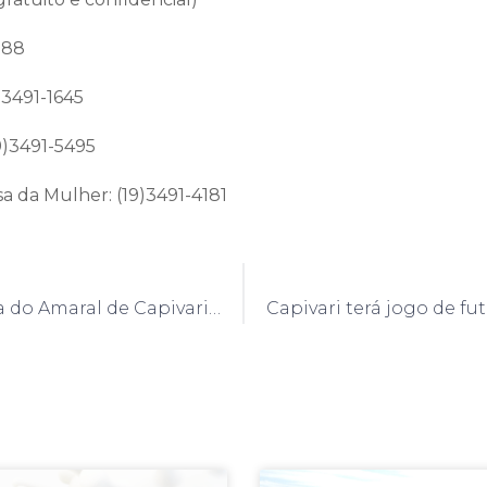
088
)3491-1645
9)3491-5495
a da Mulher: (19)3491-4181
Galeria Tarsila do Amaral de Capivari recebe novas releituras