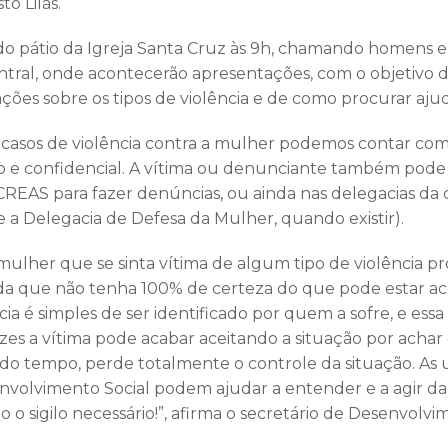
o Lilás.
do pátio da Igreja Santa Cruz às 9h, chamando homens 
ntral, onde acontecerão apresentações, com o objetivo d
ões sobre os tipos de violência e de como procurar ajud
casos de violência contra a mulher podemos contar com
to e confidencial. A vítima ou denunciante também pod
REAS para fazer denúncias, ou ainda nas delegacias da 
 a Delegacia de Defesa da Mulher, quando existir).
 mulher que se sinta vítima de algum tipo de violência pr
inda que não tenha 100% de certeza do que pode estar 
cia é simples de ser identificado por quem a sofre, e essa 
zes a vítima pode acabar aceitando a situação por achar 
do tempo, perde totalmente o controle da situação. As 
nvolvimento Social podem ajudar a entender e a agir d
o o sigilo necessário!”, afirma o secretário de Desenvolvi