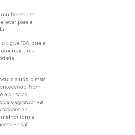
e mulheres, em
e levar para a
a.
 o Ligue 180, que é
e procurar uma
cidade
ocure ajuda, o mais
acontecendo. Nem
é a principal
que o agressor vai
unidades da
a melhor forma
mento Social,