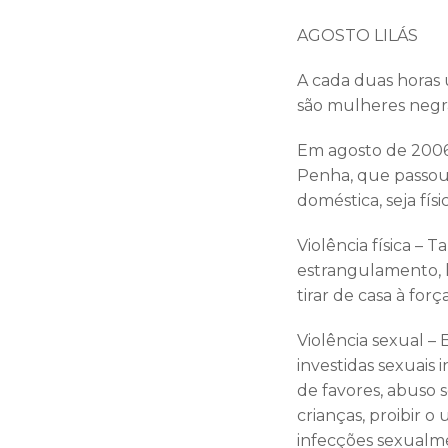
AGOSTO LILÁS
A cada duas horas 
são mulheres negras
Em agosto de 2006 
Penha, que passou 
doméstica, seja físi
Violência física – 
estrangulamento, l
tirar de casa à força
Violência sexual –
investidas sexuais
de favores, abuso 
crianças, proibir 
infecções sexualmen