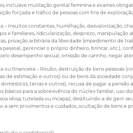
s, inclusive mutilação genital feminina e exames obrigat
uição forçada e tráfico de pessoas com fins de exploração
ica – Insultos constantes, humilhação, desvalorização, c
s e familiares, ridicularização, desprezo, manipulação af
as, privação arbitrária da liberdade (impedimento de trab
 pessoal, gerenciar o próprio dinheiro, brincar, etc.), c
s pelo desempenho sexual, omissão de carinho, negar aten
a ou financeira – Roubo, destruição de bens pessoais (ro
s de estimação e outros) ou de bens da sociedade conju
 domésticos, terras e outros), recusa de pagar a pensão 
os básicos para a sobrevivência do núcleo familiar, uso do
oa idosa, tutelada ou incapaz, destituindo-a de gerir se
o-a sem provimentos e cuidados, ocultação de bens e p
gratuito e confidencial)