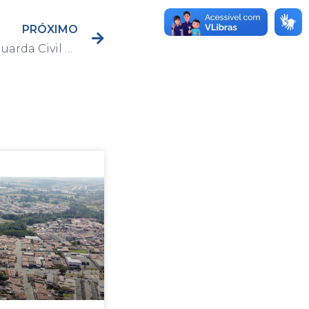
PRÓXIMO
Guarnição do Canil da Guarda Civil de Capivari localiza drogas em bairro da cidade