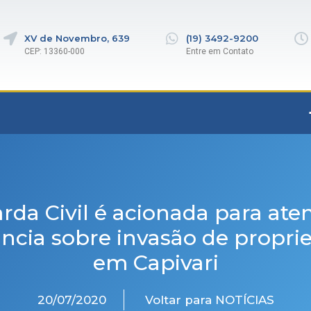
XV de Novembro, 639
(19) 3492-9200
CEP: 13360-000
Entre em Contato
rda Civil é acionada para ate
ncia sobre invasão de propri
em Capivari
20/07/2020
Voltar para NOTÍCIAS