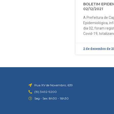
BOLETIM EPIDE
02/12/2021
A Prefeitura de Cap
Epidemiológica, in
dia 02, foram regi
Covid-19, totalizan
2 de dezembro de 2
Rua XV de Novembro, 639
(19) 3492-9200
Seg - Sex: 8h30 - 16h30