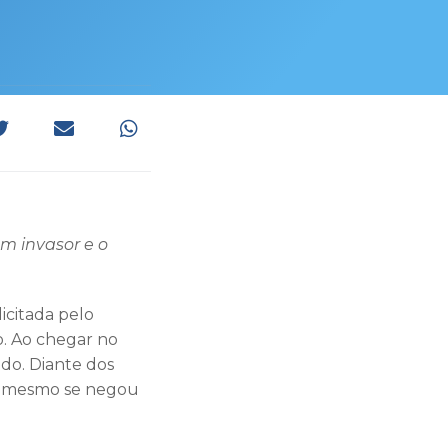
m invasor e o
licitada pelo
. Ao chegar no
ado. Diante dos
s o mesmo se negou