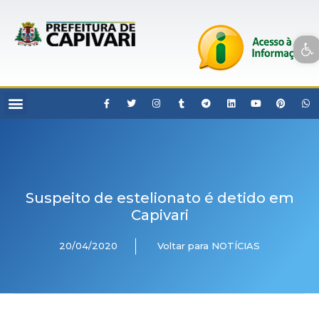
Open toolbar
Suspeito de estelionato é detido em
Capivari
20/04/2020
Voltar para NOTÍCIAS