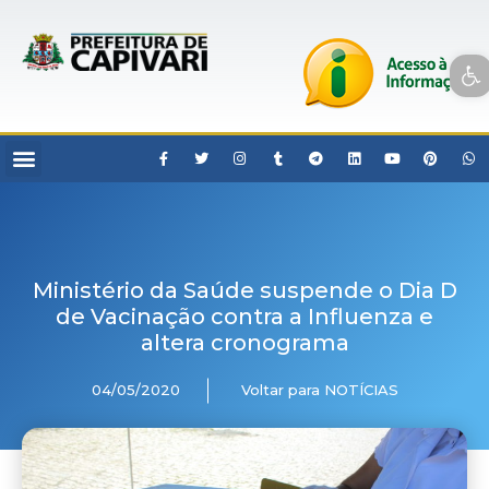
Open toolbar
Ministério da Saúde suspende o Dia D
de Vacinação contra a Influenza e
altera cronograma
04/05/2020
Voltar para NOTÍCIAS