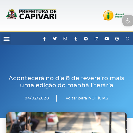
Open toolbar
Acontecerá no dia 8 de fevereiro mais
uma edição do manhã literária
04/02/2020
Voltar para NOTÍCIAS