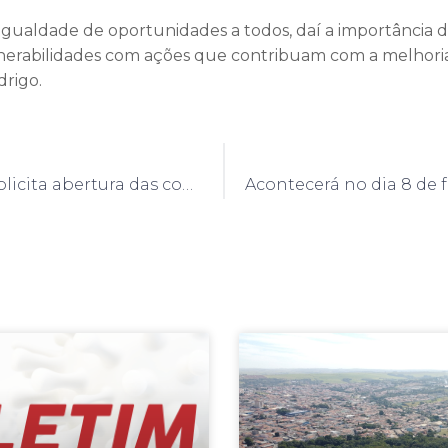
igualdade de oportunidades a todos, daí a importância 
lnerabilidades com ações que contribuam com a melhori
drigo.
Defesa Civil solicita abertura das comportas da barragem Leopoldina