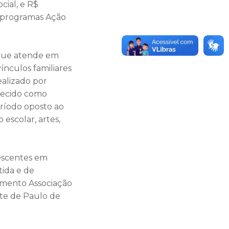
cial, e R$
s programas Ação
, que atende em
vínculos familiares
ealizado por
nhecido como
eríodo oposto ao
 escolar, artes,
lescentes em
ida e de
imento Associação
nte de Paulo de