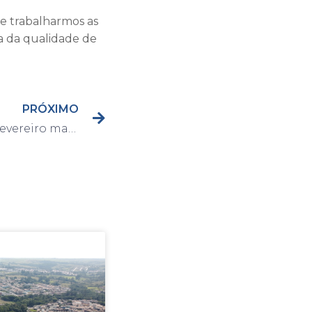
de trabalharmos as
a da qualidade de
PRÓXIMO
Acontecerá no dia 8 de fevereiro mais uma edição do manhã literária