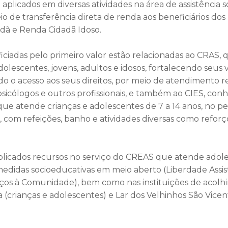
 aplicados em diversas atividades na área de assistência so
io de transferência direta de renda aos beneficiários do
dã e Renda Cidadã Idoso.
ficiadas pelo primeiro valor estão relacionadas ao CRAS
adolescentes, jovens, adultos e idosos, fortalecendo seus 
ndo o acesso aos seus direitos, por meio de atendimento r
, psicólogos e outros profissionais, e também ao CIES, co
 que atende crianças e adolescentes de 7 a 14 anos, no p
, com refeições, banho e atividades diversas como reforço
aplicados recursos no serviço do CREAS que atende ado
didas socioeducativas em meio aberto (Liberdade Assist
iços à Comunidade), bem como nas instituições de acolh
ia (crianças e adolescentes) e Lar dos Velhinhos São Vice