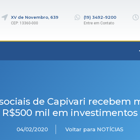
XV de Novembro, 639
(19) 3492-9200
CEP: 13360-000
Entre em Contato
sociais de Capivari recebem 
R$500 mil em investimentos
04/02/2020
Voltar para NOTÍCIAS