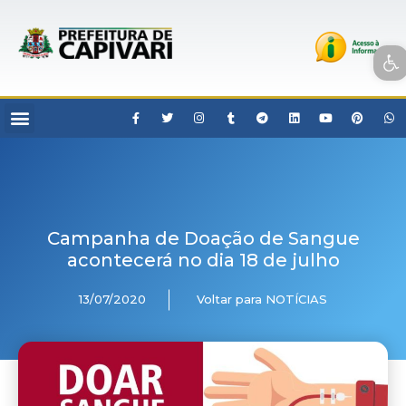
Open toolbar
Campanha de Doação de Sangue
acontecerá no dia 18 de julho
13/07/2020
Voltar para NOTÍCIAS