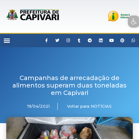
Open toolbar
Campanhas de arrecadação de
alimentos superam duas toneladas
em Capivari
19/04/2021
Voltar para NOTÍCIAS