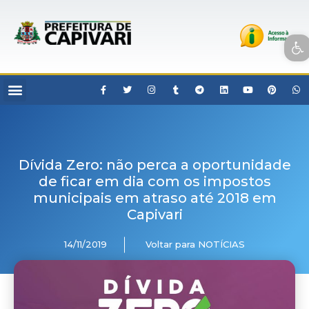
Open toolbar
Dívida Zero: não perca a oportunidade
de ficar em dia com os impostos
municipais em atraso até 2018 em
Capivari
14/11/2019
Voltar para NOTÍCIAS