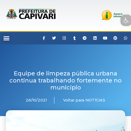
Open toolbar
Equipe de limpeza pública urbana
continua trabalhando fortemente no
município
26/10/2021
Voltar para NOTÍCIAS