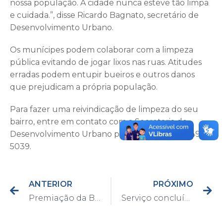
nossa população. A cidade nunca esteve tão limpa
e cuidada.”, disse Ricardo Bagnato, secretário de
Desenvolvimento Urbano.
Os munícipes podem colaborar com a limpeza
pública evitando de jogar lixos nas ruas. Atitudes
erradas podem entupir bueiros e outros danos
que prejudicam a própria população.
Para fazer uma reivindicação de limpeza do seu
bairro, entre em contato com a Secretaria de
Desenvolvimento Urbano pelo telefone (19) 3491-
5039.
ANTERIOR
PRÓXIMO
Premiação da Band aponta Capivari como terceira melhor cidade em Segurança Pública, entre 30 e 100 mil habitantes
Serviço concluído: Sede do Tiro de Guerra 02-011 é revitalizada