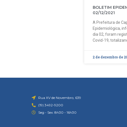
BOLETIM EPIDE
02/12/2021
A Prefeitura de Cap
Epidemiológica, in
dia 02, foram regi
Covid-19, totalizan
2 de dezembro de 2
Rua XV de Novembro, 639
(19) 3492-9200
Seg - Sex: 8h30 - 16h30