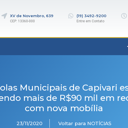
XV de Novembro, 639
(19) 3492-9200
CEP: 13360-000
Entre em Contato
olas Municipais de Capivari e
endo mais de R$90 mil em re
com nova mobília
23/11/2020
Voltar para NOTÍCIAS