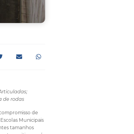
Articuladas;
a de rodas
e compromisso de
 Escolas Municipais
entes tamanhos