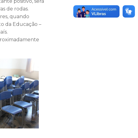
ante positivo, será
as de rodas.
ores, quando
to da Educação –
aís.
 aproximadamente