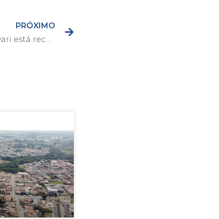
PRÓXIMO
IPTU Verde 2021 de Capivari está recebendo requerimentos