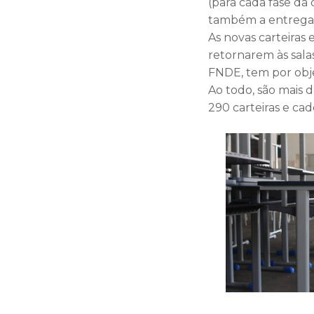
(para cada fase da 
também a entrega d
As novas carteiras
retornarem às sal
FNDE, tem por objet
Ao todo, são mais 
290 carteiras e cad