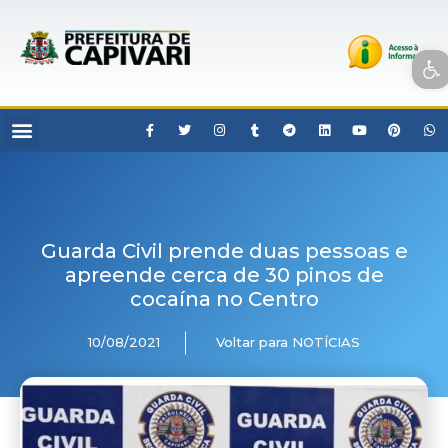
Open toolbar
Guarda Civil prende duas pessoas e
apreende cerca de 30 pinos de
cocaína no Centro
10/08/2021
Voltar para NOTÍCIAS