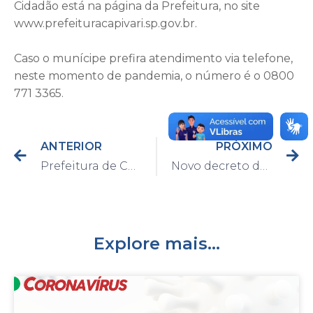
Cidadão está na página da Prefeitura, no site
www.prefeituracapivari.sp.gov.br.
Caso o munícipe prefira atendimento via telefone,
neste momento de pandemia, o número é o 0800
771 3365.
ANTERIOR
PRÓXIMO
Prefeitura de Capivari começará a distribuição das cestas básicas do Bolsa Família
Novo decreto do Executivo de Capivari estabelece regras para feirantes e consumidores no combate ao Coronavírus
Explore mais...