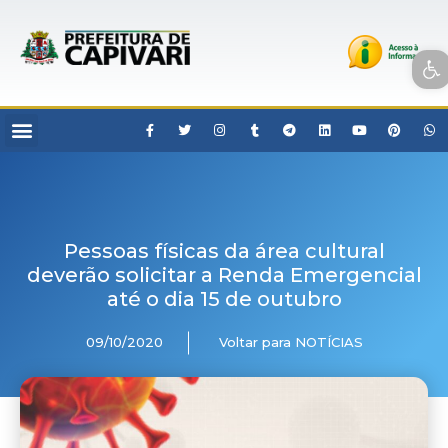
Open toolbar
Pessoas físicas da área cultural
deverão solicitar a Renda Emergencial
até o dia 15 de outubro
09/10/2020
Voltar para NOTÍCIAS