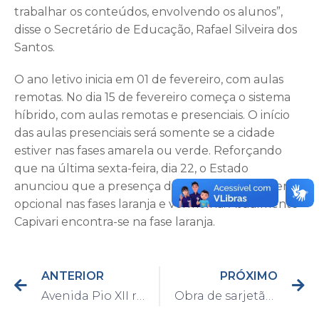
trabalhar os conteúdos, envolvendo os alunos”,
disse o Secretário de Educação, Rafael Silveira dos
Santos.
O ano letivo inicia em 01 de fevereiro, com aulas
remotas. No dia 15 de fevereiro começa o sistema
híbrido, com aulas remotas e presenciais. O início
das aulas presenciais será somente se a cidade
estiver nas fases amarela ou verde. Reforçando
que na última sexta-feira, dia 22, o Estado
anunciou que a presença dos alunos passa a ser
opcional nas fases laranja e vermelha. Atualmente
Capivari encontra-se na fase laranja.
ANTERIOR
PRÓXIMO
Avenida Pio XII recebe limpeza nesta terça-feira
Obra de sarjetão é finalizada e trânsito liberado na Avenida Dr. Rodrigues Alves