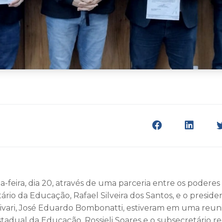
a-feira, dia 20, através de uma parceria entre os poderes
etário da Educação, Rafael Silveira dos Santos, e o presi
ivari, José Eduardo Bombonatti, estiveram em uma reun
tadual da Educação, Rossieli Soares e o subsecretário re