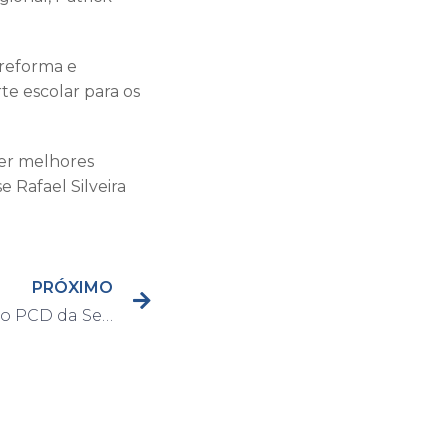
 reforma e
te escolar para os
cer melhores
 Rafael Silveira
PRÓXIMO
Cronograma do Cadastro PCD da Secretaria dos Direitos da Pessoa com Deficiência e Mobilidade Reduzida começará a atender pessoas com Transtorno do Espectro Autista