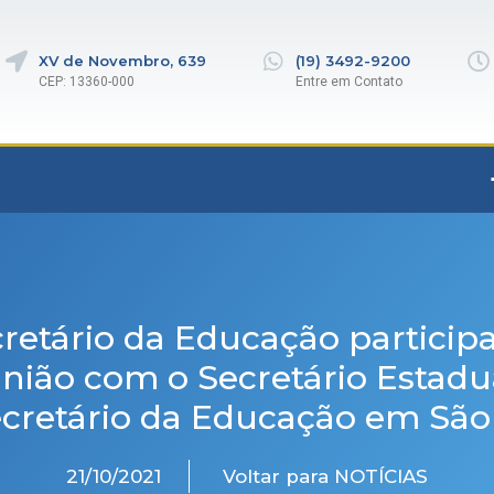
XV de Novembro, 639
(19) 3492-9200
CEP: 13360-000
Entre em Contato
retário da Educação particip
nião com o Secretário Estadu
cretário da Educação em São
21/10/2021
Voltar para NOTÍCIAS