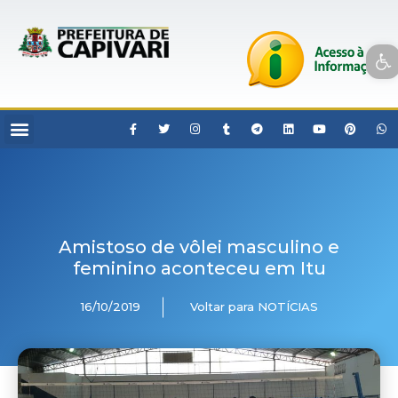
Open toolbar
Amistoso de vôlei masculino e
feminino aconteceu em Itu
16/10/2019
Voltar para NOTÍCIAS