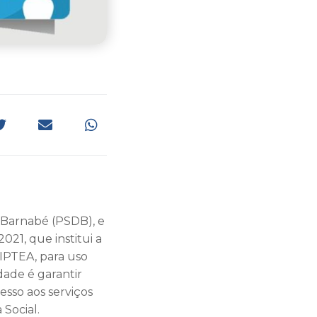
o Barnabé (PSDB), e
021, que institui a
CIPTEA, para uso
dade é garantir
sso aos serviços
 Social.