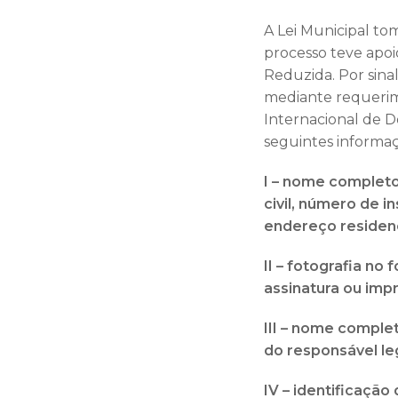
A Lei Municipal to
processo teve apoi
Reduzida. Por sina
mediante requerime
Internacional de 
seguintes informaç
I – nome completo,
civil, número de i
endereço residenc
II – fotografia no
assinatura ou impr
III – nome comple
do responsável le
IV – identificaçã