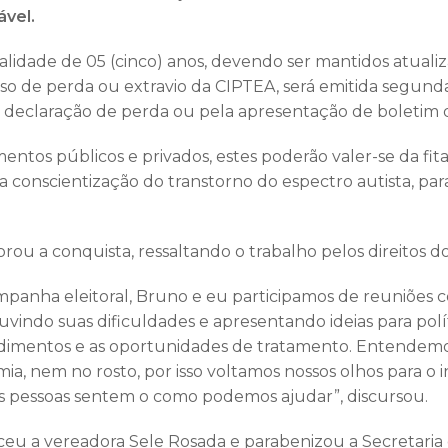
ável.
 validade de 05 (cinco) anos, devendo ser mantidos atuali
so de perda ou extravio da CIPTEA, será emitida segund
declaração de perda ou pela apresentação de boletim d
mentos públicos e privados, estes poderão valer-se da fi
 conscientização do transtorno do espectro autista, para 
ou a conquista, ressaltando o trabalho pelos direitos dos
mpanha eleitoral, Bruno e eu participamos de reuniões
uvindo suas dificuldades e apresentando ideias para polí
imentos e as oportunidades de tratamento. Entendem
mia, nem no rosto, por isso voltamos nossos olhos para o in
as pessoas sentem o como podemos ajudar”, discursou.
ceu a vereadora Sele Rosada e parabenizou a Secretaria 