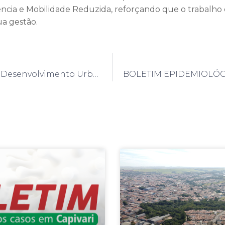
ncia e Mobilidade Reduzida, reforçando que o trabalho
ua gestão.
Secretaria de Desenvolvimento Urbano visita ecopontos em Itu buscando modernas soluções para o descarte de resíduos sólidos