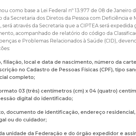
mou como base a Lei Federal nº 13.977 de 08 de Janeiro d
o da Secretaria dos Diretos da Pessoa com Deficiência e 
l, será através da Secretaria que a CIPTEA será expedida
nto, acompanhado de relatório do código da Classificaç
Doenças e Problemas Relacionados à Saúde (CID), devend
ões:
 filiação, local e data de nascimento, número da cart
nscrição no Cadastro de Pessoas Físicas (CPF), tipo sa
ial completo;
 formato 03 (três) centímetros (cm) x 04 (quatro) centí
essão digital do identificado;
to, documento de identificação, endereço residencial,
gal ou do cuidador;
o da unidade da Federação e do órgão expedidor e assi