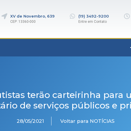
XV de Novembro, 639
(19) 3492-9200
CEP: 13360-000
Entre em Contato
tistas terão carteirinha para 
tário de serviços públicos e p
28/05/2021
Voltar para NOTÍCIAS