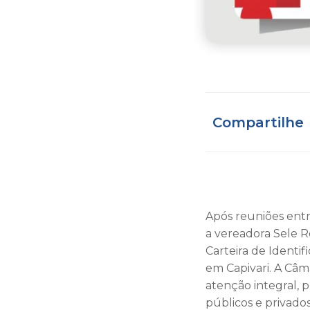
Compartilhe
Após reuniões entre
a vereadora Sele Ro
Carteira de Identi
em Capivari. A Câma
atenção integral, 
públicos e privados