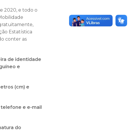
e 2020, e todo o
Mobilidade
 gratuitamente,
ão Estatística
o conter as
eira de identidade
nguíneo e
metros (cm) e
 telefone e e-mail
natura do