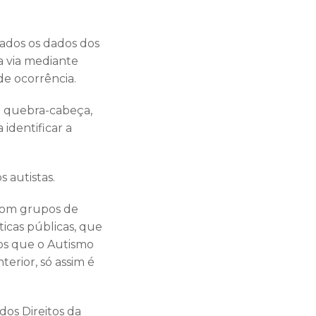
zados os dados dos
a via mediante
e ocorrência.
ta quebra-cabeça,
identificar a
 autistas.
 com grupos de
ticas públicas, que
os que o Autismo
terior, só assim é
dos Direitos da