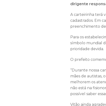
dirigente respons
A carteirinha terá
cadastrados. Em ca
preenchimento de 
Para os estabeleci
símbolo mundial da
prioridade devida.
O prefeito comemor
“Durante nossa ca
mães de autistas, o
melhorem os atend
não está na fisiono
possível saber ess
Vitão ainda agrade