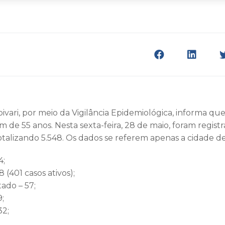
ivari, por meio da Vigilância Epidemiológica, informa que 
de 55 anos. Nesta sexta-feira, 28 de maio, foram regist
otalizando 5.548. Os dados se referem apenas a cidade de
4;
 (401 casos ativos);
ado – 57;
9;
32;