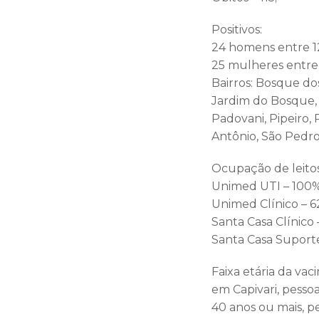
Positivos:
24 homens entre 12
25 mulheres entre 
Bairros: Bosque dos
Jardim do Bosque, 
Padovani, Pipeiro, 
Antônio, São Pedro, 
Ocupação de leitos
Unimed UTI – 100%
Unimed Clínico – 6
Santa Casa Clínico 
Santa Casa Suporte
Faixa etária da va
em Capivari, pess
40 anos ou mais, p