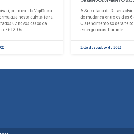
DESENVOLVIMENTO SOC
ivari, por meio da Vigilância
A Secretaria de Desenvolvim
forma que nesta quinta-feira,
de mudança entre os dias 6
strados 02 novos casos da
O atendimento só será feit
do 7.612. Os
emergenciais. Durante
021
2 de dezembro de 2021