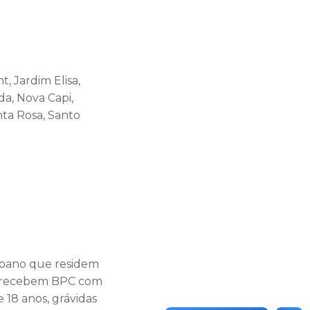
, Jardim Elisa,
a, Nova Capi,
nta Rosa, Santo
urbano que residem
ue recebem BPC com
18 anos, grávidas