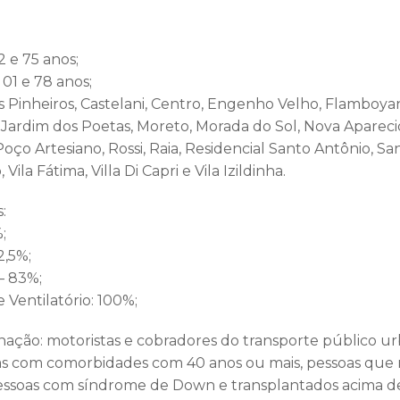
 e 75 anos;
01 e 78 anos;
 Pinheiros, Castelani, Centro, Engenho Velho, Flamboyant
Jardim dos Poetas, Moreto, Morada do Sol, Nova Aparecid
Poço Artesiano, Rossi, Raia, Residencial Santo Antônio, Sa
Vila Fátima, Villa Di Capri e Vila Izildinha.
:
;
2,5%;
– 83%;
 Ventilatório: 100%;
cinação: motoristas e cobradores do transporte público 
oas com comorbidades com 40 anos ou mais, pessoas q
essoas com síndrome de Down e transplantados acima de 