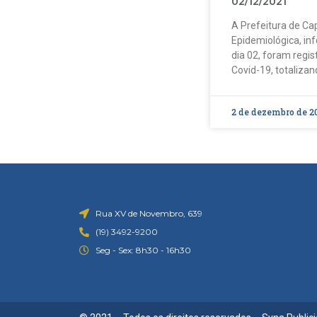
02/12/2021
A Prefeitura de Cap
Epidemiológica, in
dia 02, foram regi
Covid-19, totalizan
2 de dezembro de 2
Rua XV de Novembro, 639
(19) 3492-9200
Seg - Sex: 8h30 - 16h30