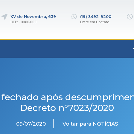
XV de Novembro, 639
(19) 3492-9200
CEP: 13360-000
Entre em Contato
é fechado após descumprimen
Decreto n°7023/2020
09/07/2020
Voltar para NOTÍCIAS