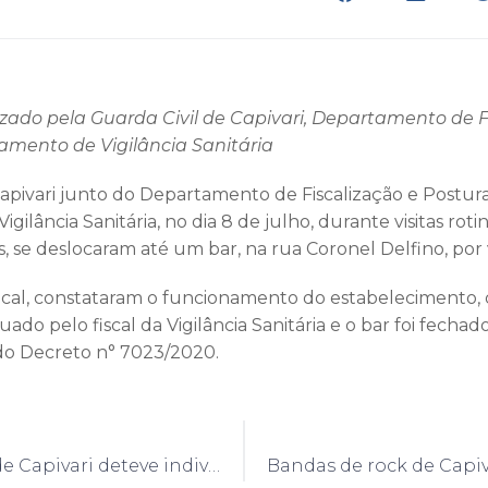
lizado pela Guarda Civil de Capivari, Departamento de F
amento de Vigilância Sanitária
Capivari junto do Departamento de Fiscalização e Postura
ilância Sanitária, no dia 8 de julho, durante visitas rotine
as, se deslocaram até um bar, na rua Coronel Delfino, po
al, constataram o funcionamento do estabelecimento, d
uado pelo fiscal da Vigilância Sanitária e o bar foi fechad
o Decreto n° 7023/2020.
Guarda Civil de Capivari deteve indivíduo após cometer violência doméstica