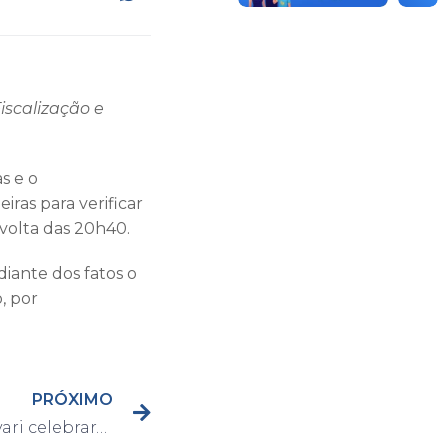
iscalização e
s e o
iras para verificar
r volta das 20h40.
iante dos fatos o
o, por
PRÓXIMO
Bandas de rock de Capivari celebrarão o Dia do Rock com live especial