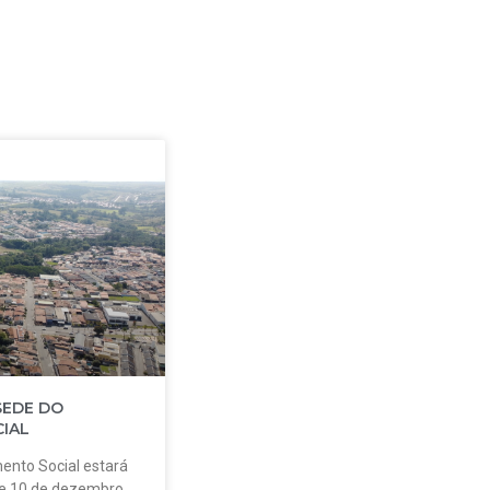
SEDE DO
IAL
ento Social estará
 e 10 de dezembro.