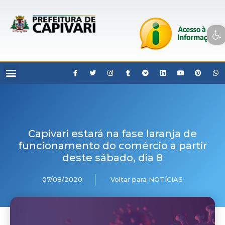
Open toolbar
Capivari estará na fase laranja de
funcionamento do comércio a partir
deste sábado, dia 8
07/08/2020
Voltar para NOTÍCIAS