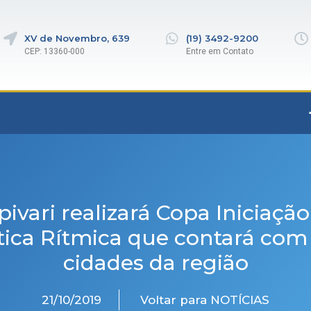
XV de Novembro, 639
(19) 3492-9200
CEP: 13360-000
Entre em Contato
pivari realizará Copa Iniciação
tica Rítmica que contará com 
cidades da região
21/10/2019
Voltar para NOTÍCIAS