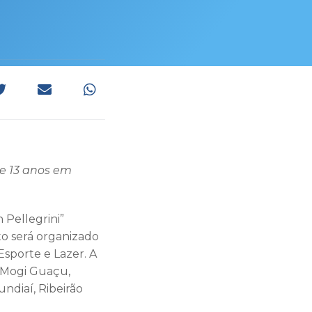
 e 13 anos em
 Pellegrini”
nto será organizado
sporte e Lazer. A
, Mogi Guaçu,
ndiaí, Ribeirão