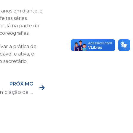
3 anos em diante, e
itas séries
o. Já na parte da
coreografias.
var a prática de
ável e ativa, e
 secretário.
PRÓXIMO
Capivari realizará Copa Iniciação de Ginástica Rítmica que contará com várias cidades da região