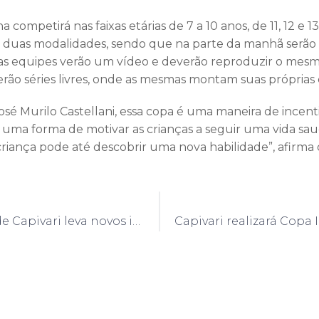
a competirá nas faixas etárias de 7 a 10 anos, de 11, 12 e 1
 duas modalidades, sendo que na parte da manhã serão fe
 as equipes verão um vídeo e deverão reproduzir o mesm
erão séries livres, onde as mesmas montam suas próprias 
José Murilo Castellani, essa copa é uma maneira de incenti
 uma forma de motivar as crianças a seguir uma vida saud
criança pode até descobrir uma nova habilidade”, afirma o
Guarda Civil de Capivari leva novos integrantes para conhecer o Museu da Polícia Civil