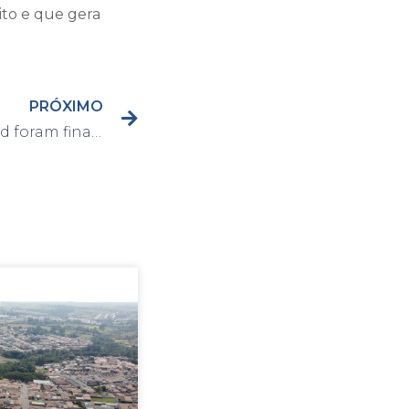
ito e que gera
PRÓXIMO
As formaturas do Promad foram finalizadas nesta última terça-feira