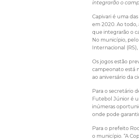
integrarão o cam
Capivari é uma das
em 2020. Ao todo, 
que integrarão o c
No município, pelo 
Internacional (RS),
Os jogos estão prev
campeonato está m
ao aniversário da c
Para o secretário 
Futebol Júnior é u
inúmeras oportuni
onde pode garantir 
Para o prefeito Ro
o município. “A Co