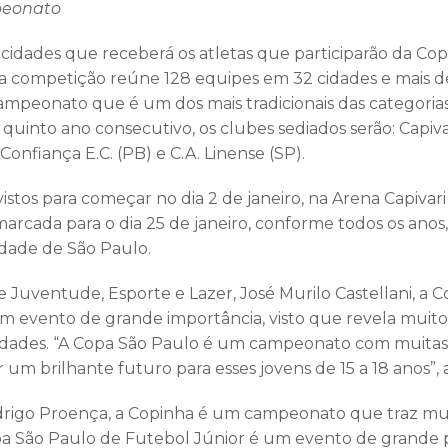
peonato
 cidades que receberá os atletas que participarão da Co
a competição reúne 128 equipes em 32 cidades e mais de
ampeonato que é um dos mais tradicionais das categorias 
quinto ano consecutivo, os clubes sediados serão: Capivari
 Confiança E.C. (PB) e C.A. Linense (SP).
istos para começar no dia 2 de janeiro, na Arena Capivari 
arcada para o dia 25 de janeiro, conforme todos os an
idade de São Paulo.
de Juventude, Esporte e Lazer, José Murilo Castellani, a 
m evento de grande importância, visto que revela muitos
dades. “A Copa São Paulo é um campeonato com muitas
um brilhante futuro para esses jovens de 15 a 18 anos”, a
drigo Proença, a Copinha é um campeonato que traz muit
pa São Paulo de Futebol Júnior é um evento de grande 