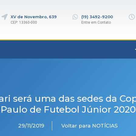
XV de Novembro, 639
(19) 3492-9200
CEP: 13360-000
Entre em Contato
ari será uma das sedes da Co
Paulo de Futebol Júnior 2020
29/11/2019
Voltar para NOTÍCIAS