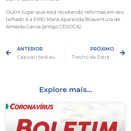
Outro lugar que está recebendo reformas em seu
telhado é a EMEI Maria Aparecida Boaventura de
Almeida Garcia (antigo CESOCA).
ANTERIOR
PRÓXIMO
Capivari terá auxílio financeiro às famílias de baixa renda que perderam parentes vítimas da COVID-19
Trecho da Estrada Municipal que liga Capivari a Mombuca será interditado na manhã desta quarta-feira, dia 30; desvio de trânsito será elaborado
Explore mais...