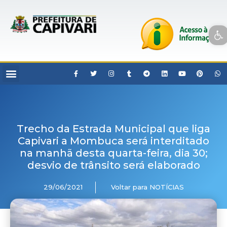
Open toolbar
Trecho da Estrada Municipal que liga
Capivari a Mombuca será interditado
na manhã desta quarta-feira, dia 30;
desvio de trânsito será elaborado
29/06/2021
Voltar para NOTÍCIAS