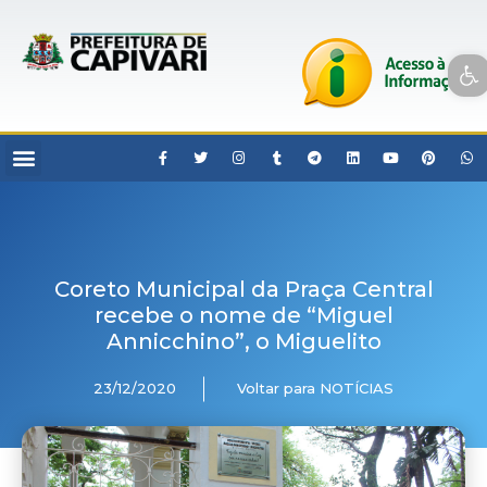
Open toolbar
Coreto Municipal da Praça Central
recebe o nome de “Miguel
Annicchino”, o Miguelito
23/12/2020
Voltar para NOTÍCIAS