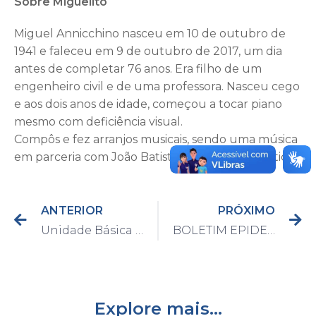
Sobre Miguelito
Miguel Annicchino nasceu em 10 de outubro de
1941 e faleceu em 9 de outubro de 2017, um dia
antes de completar 76 anos. Era filho de um
engenheiro civil e de uma professora. Nasceu cego
e aos dois anos de idade, começou a tocar piano
mesmo com deficiência visual.
Compôs e fez arranjos musicais, sendo uma música
em parceria com João Batista Campanholi, o Titico.
ANTERIOR
PRÓXIMO
Unidade Básica de Saúde Padovani foi entregue na manhã desta terça-feira (23)
BOLETIM EPIDEMIOLÓGICO DO DIA 28/12/2020
Explore mais...