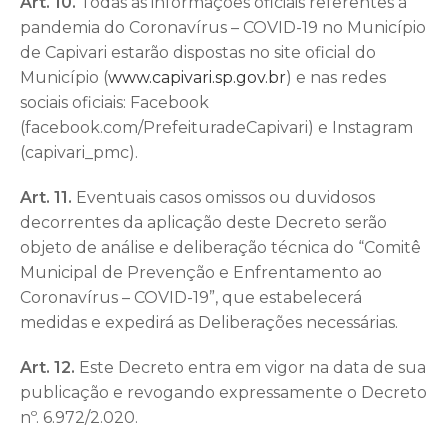
Art. 10.
Todas as informações oficiais referentes à
pandemia do Coronavírus – COVID-19 no Município
de Capivari estarão dispostas no site oficial do
Município (
www.capivari.sp.gov.br
) e nas redes
sociais oficiais: Facebook
(facebook.com/PrefeituradeCapivari) e Instagram
(capivari_pmc).
Art. 11.
Eventuais casos omissos ou duvidosos
decorrentes da aplicação deste Decreto serão
objeto de análise e deliberação técnica do “Comitê
Municipal de Prevenção e Enfrentamento ao
Coronavírus – COVID-19”, que estabelecerá
medidas e expedirá as Deliberações necessárias.
Art. 12.
Este Decreto entra em vigor na data de sua
publicação e revogando expressamente o Decreto
nº. 6.972/2.020.