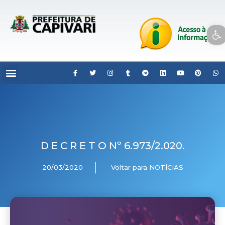
Open toolbar
D E C R E T O Nº 6.973/2.020.
20/03/2020
Voltar para NOTÍCIAS